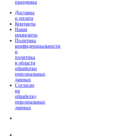
праздника
Доставка
и оплата
Контакты
Наши
реквизиты
Политика
конфиденциальности
и
политика
в области
обработки
персональных
данных
Согласие
на
обработку
персональных
данных
г. Петропавловск-
Камчатский, ул Проспект
50 лет Октября дом, 17.
8 (963) 831-05-80