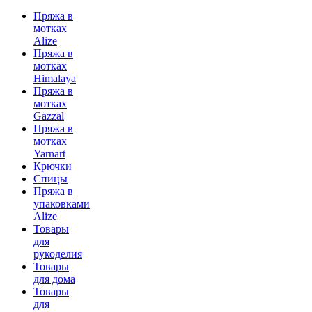
Пряжа в
мотках
Alize
Пряжа в
мотках
Himalaya
Пряжа в
мотках
Gazzal
Пряжа в
мотках
Yarnart
Крючки
Спицы
Пряжа в
упаковками
Alize
Товары
для
рукоделия
Товары
для дома
Товары
для