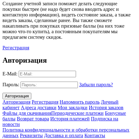
Создание учетной записи поможет делать следующие
покупки быстрее (не надо будет снова вводить адрес и
контактную информацию), видеть состояние заказа, а также
видеть заказы, сделанные ранее. Вы также сможете
накапливать при покупках призовые баллы (на них тоже
можно что-то купить), а постоянным покупателям мы
предлагаем систему скидок.
Регистрация
Авторизация
E-Mail:
Пароль:
Забыли пароль?
Авторизация
Регистрация
Напомнить пароль
Личный
кабинет
Адреса доставки
Мои закладки
История заказов
Файлы для скачивания
Периодические платежи
Бонусные
баллы
Возврат товара
История платежей
Подписка на
новости
Политика конфиденциальности и обработки персональных
данных
Реквизиты
Доставка и оплата
Контакты