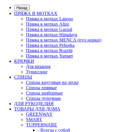
Назад
ПРЯЖА В МОТКАХ
Пряжа в мотках Lanoso
Пряжа в мотках Alize
Пряжа в мотках Gazzal
Пряжа в мотках Himalaya
Пряжа в мотках MENCA (пух норки)
Пряжа в мотках Pehorka
Пряжа в мотках Rozetti
Пряжа в мотках Yarnart
КРЮЧКИ
Для вязания
Тунисские
СПИЦЫ
Спицы круговые на леске
Спицы прямые
Спицы разборные
Спицы чулочные
ДЛЯ РУКОДЕЛИЯ
ТОВАРЫ ДЛЯ ДОМА
GREENWAY
SMART
TUPPERWARE
- Всегда с собой