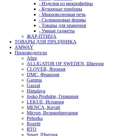
- Изделия из микрофибры
- Кухонные приборы
- Микроволновая печь
- Силиконовые формы
- Товары для хранения
- Умные гаджеты
ЖАР-ПТИЦА
ТОВАРЫ ДЛЯ ПРАЗДНИКА
AMWAY
Производители
Alize
ALLIGATOR OF SWEDEN, Швеция
CLOVER, Япония
DMC, Франция
Gamma
Gazzal
Himalaya
Josko Produkte, Германия
LEKUE, Испания
MENCA, Китай
Micron, Великобритания
Pehorka
Rozetti
RTO
Smart, Швеция