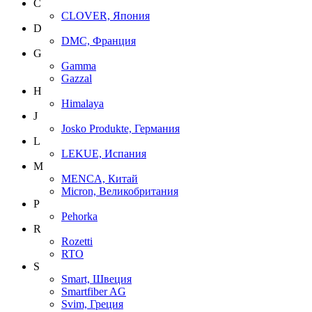
C
CLOVER, Япония
D
DMC, Франция
G
Gamma
Gazzal
H
Himalaya
J
Josko Produkte, Германия
L
LEKUE, Испания
M
MENCA, Китай
Micron, Великобритания
P
Pehorka
R
Rozetti
RTO
S
Smart, Швеция
Smartfiber AG
Svim, Греция