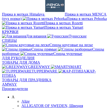
Пряжа в мотках Himalaya
Пряжа в мотках MENCA
(пух норки)
Пряжа в мотках Pehorka
Пряжа в мотках Rozetti
Пряжа в мотках Yarnart
КРЮЧКИ
Для вязания
Тунисские
СПИЦЫ
Спицы круговые на леске
Спицы прямые
Спицы
разборные
Спицы чулочные
ДЛЯ РУКОДЕЛИЯ
ТОВАРЫ ДЛЯ ДОМА
GREENWAY
SMART
TUPPERWARE
ЖАР-
ПТИЦА
ТОВАРЫ ДЛЯ ПРАЗДНИКА
AMWAY
Производители
A
Alize
ALLIGATOR OF SWEDEN, Швеция