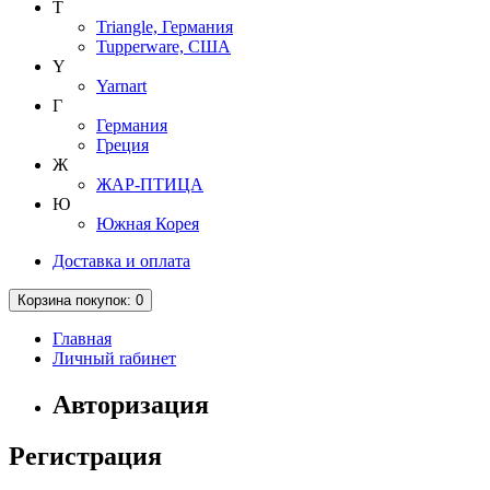
T
Triangle, Германия
Tupperware, США
Y
Yarnart
Г
Германия
Греция
Ж
ЖАР-ПТИЦА
Ю
Южная Корея
Доставка и оплата
Корзина
покупок
: 0
Главная
Личный rабинет
Авторизация
Регистрация