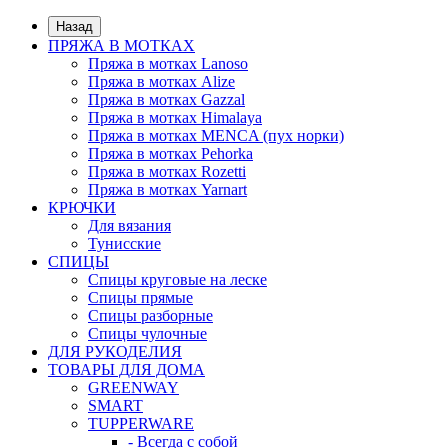
Назад
ПРЯЖА В МОТКАХ
Пряжа в мотках Lanoso
Пряжа в мотках Alize
Пряжа в мотках Gazzal
Пряжа в мотках Himalaya
Пряжа в мотках MENCA (пух норки)
Пряжа в мотках Pehorka
Пряжа в мотках Rozetti
Пряжа в мотках Yarnart
КРЮЧКИ
Для вязания
Тунисские
СПИЦЫ
Спицы круговые на леске
Спицы прямые
Спицы разборные
Спицы чулочные
ДЛЯ РУКОДЕЛИЯ
ТОВАРЫ ДЛЯ ДОМА
GREENWAY
SMART
TUPPERWARE
- Всегда с собой