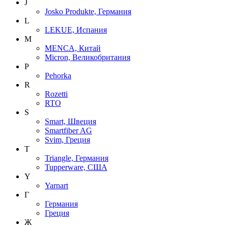
J
Josko Produkte, Германия
L
LEKUE, Испания
M
MENCA, Китай
Micron, Великобритания
P
Pehorka
R
Rozetti
RTO
S
Smart, Швеция
Smartfiber AG
Svim, Греция
T
Triangle, Германия
Tupperware, США
Y
Yarnart
Г
Германия
Греция
Ж