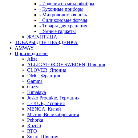
- Изделия из микрофибры
- Кухонные приборы
- Микроволновая печь
- Силиконовые формы
- Товары для хранения
- Умные гаджеты
ЖАР-ПТИЦА
ТОВАРЫ ДЛЯ ПРАЗДНИКА
AMWAY
Производители
Alize
ALLIGATOR OF SWEDEN, Швеция
CLOVER, Япония
DMC, Франция
Gamma
Gazzal
Himalaya
Josko Produkte, Германия
LEKUE, Испания
MENCA, Китай
Micron, Великобритания
Pehorka
Rozetti
RTO
Smart, Швеция