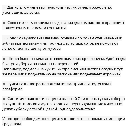
☼ Длину алюминиевых телескопических ручек можно легко
уменьшить до 50 см.
☼ Совок имеет механизм складывания для компактного хранения в
подвесном или лежачем состоянии.
☼ Совок с каучуковым лезвием оснащен по бокам специальными
зубчатыми вставками из прочного пластика, которые помогают
легко очистить щетку от мусора.
☼ Щетка быстро съемная с надежным клик-креплением. Удобна для
быстрой уборки различных поверхностей.
Например, подмели на кухне. Быстро сменили щетку-насадку и тут
же перешли к подметанию на балконе или подъездных дорожках.
☼ Ручка на щетке расположена ассиметрично и под углом к
платформе.
☼ Синтетическая щетина щетки высотой 7 см очень густая, соберет
и крупный, и мелкий мусор, крошки, шерсть домашних животных.
Делать уборку с такой щеткой - одно удовольствие!
Уход: при необходимости щетину щетки и совок помыть с моющим
средством.