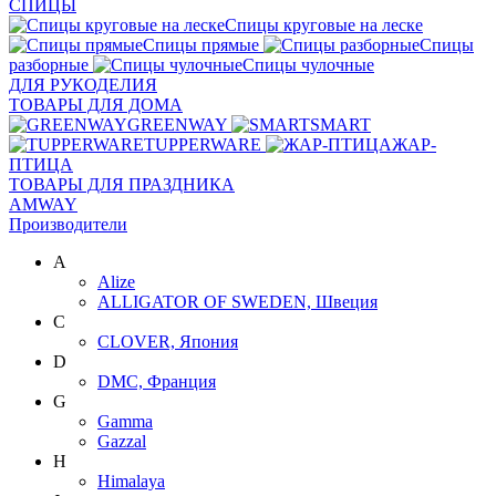
СПИЦЫ
Спицы круговые на леске
Спицы прямые
Спицы
разборные
Спицы чулочные
ДЛЯ РУКОДЕЛИЯ
ТОВАРЫ ДЛЯ ДОМА
GREENWAY
SMART
TUPPERWARE
ЖАР-
ПТИЦА
ТОВАРЫ ДЛЯ ПРАЗДНИКА
AMWAY
Производители
A
Alize
ALLIGATOR OF SWEDEN, Швеция
C
CLOVER, Япония
D
DMC, Франция
G
Gamma
Gazzal
H
Himalaya