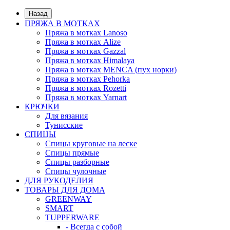
Назад
ПРЯЖА В МОТКАХ
Пряжа в мотках Lanoso
Пряжа в мотках Alize
Пряжа в мотках Gazzal
Пряжа в мотках Himalaya
Пряжа в мотках MENCA (пух норки)
Пряжа в мотках Pehorka
Пряжа в мотках Rozetti
Пряжа в мотках Yarnart
КРЮЧКИ
Для вязания
Тунисские
СПИЦЫ
Спицы круговые на леске
Спицы прямые
Спицы разборные
Спицы чулочные
ДЛЯ РУКОДЕЛИЯ
ТОВАРЫ ДЛЯ ДОМА
GREENWAY
SMART
TUPPERWARE
- Всегда с собой