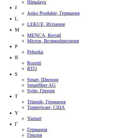
Himalaya
J
Josko Produkte, Германия
L
LEKUE, Испания
M
MENCA, Китай
Micron, Великобритания
P
Pehorka
R
Rozetti
RTO
S
Smart, Швеция
Smartfiber AG
Svim, Греция
T
Triangle, Германия
Tupperware, США
Y
Yarnart
Г
Германия
Греция