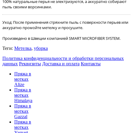
100% натуральные перья не электризуются, а аккуратно собирают
пыль своими ворсинками.
Уход: После применения стряхните пыль с поверхности перьев или
аккуратно промойте метелку и просушите.
Произведено в Швеции компанией SMART MICROFIBER SYSTEM.
Теги:
Метелка
,
уборка
Политика конфиденциальности и обработки персональных
данных
Реквизиты
Доставка и оплата
Контакты
Пряжа в
мотках
Alize
Пряжа в
мотках
Himalaya
Пряжа в
мотках
Gazzal
Пряжа в
мотках
Yarnart