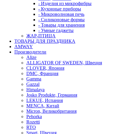
- Изделия из микрофибры
- Кухонные приборы
- Микроволновая печь
- Силиконовые формы
- Товары для хранения
- Умные гаджеты
ЖАР-ПТИЦА
ТОВАРЫ ДЛЯ ПРАЗДНИКА
AMWAY
Производители
Alize
ALLIGATOR OF SWEDEN, Швеция
CLOVER, Япония
DMC, Франция
Gamma
Gazzal
Himalaya
Josko Produkte, Германия
LEKUE, Испания
MENCA, Китай
Micron, Великобритания
Pehorka
Rozetti
RTO
Smart, Швеция