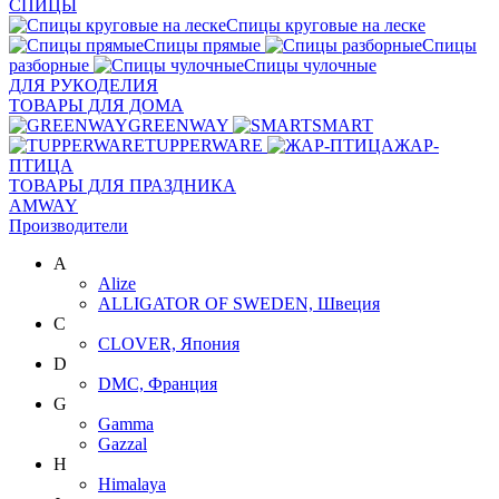
СПИЦЫ
Спицы круговые на леске
Спицы прямые
Спицы
разборные
Спицы чулочные
ДЛЯ РУКОДЕЛИЯ
ТОВАРЫ ДЛЯ ДОМА
GREENWAY
SMART
TUPPERWARE
ЖАР-
ПТИЦА
ТОВАРЫ ДЛЯ ПРАЗДНИКА
AMWAY
Производители
A
Alize
ALLIGATOR OF SWEDEN, Швеция
C
CLOVER, Япония
D
DMC, Франция
G
Gamma
Gazzal
H
Himalaya