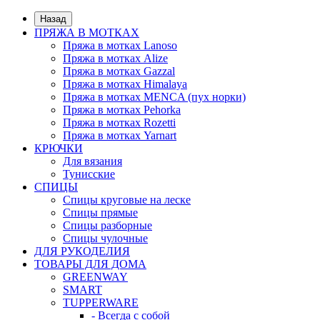
Назад
ПРЯЖА В МОТКАХ
Пряжа в мотках Lanoso
Пряжа в мотках Alize
Пряжа в мотках Gazzal
Пряжа в мотках Himalaya
Пряжа в мотках MENCA (пух норки)
Пряжа в мотках Pehorka
Пряжа в мотках Rozetti
Пряжа в мотках Yarnart
КРЮЧКИ
Для вязания
Тунисские
СПИЦЫ
Спицы круговые на леске
Спицы прямые
Спицы разборные
Спицы чулочные
ДЛЯ РУКОДЕЛИЯ
ТОВАРЫ ДЛЯ ДОМА
GREENWAY
SMART
TUPPERWARE
- Всегда с собой