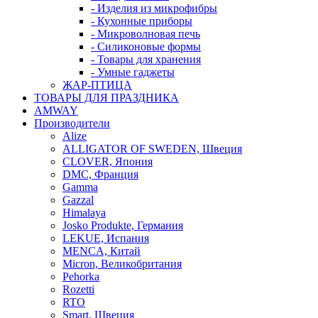
- Изделия из микрофибры
- Кухонные приборы
- Микроволновая печь
- Силиконовые формы
- Товары для хранения
- Умные гаджеты
ЖАР-ПТИЦА
ТОВАРЫ ДЛЯ ПРАЗДНИКА
AMWAY
Производители
Alize
ALLIGATOR OF SWEDEN, Швеция
CLOVER, Япония
DMC, Франция
Gamma
Gazzal
Himalaya
Josko Produkte, Германия
LEKUE, Испания
MENCA, Китай
Micron, Великобритания
Pehorka
Rozetti
RTO
Smart, Швеция