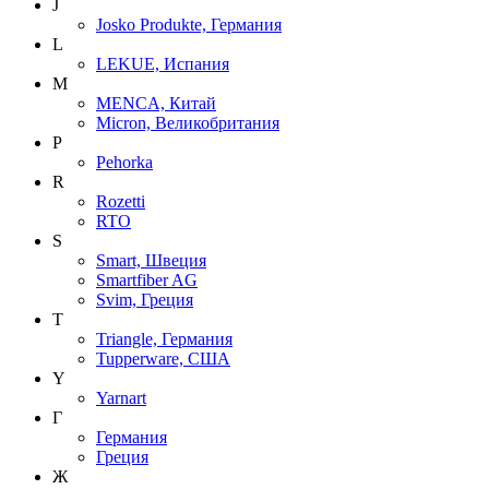
J
Josko Produkte, Германия
L
LEKUE, Испания
M
MENCA, Китай
Micron, Великобритания
P
Pehorka
R
Rozetti
RTO
S
Smart, Швеция
Smartfiber AG
Svim, Греция
T
Triangle, Германия
Tupperware, США
Y
Yarnart
Г
Германия
Греция
Ж