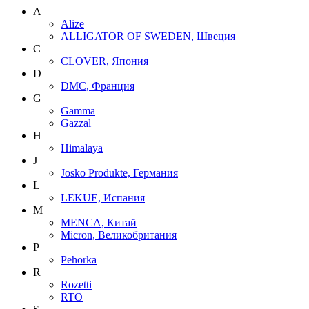
A
Alize
ALLIGATOR OF SWEDEN, Швеция
C
CLOVER, Япония
D
DMC, Франция
G
Gamma
Gazzal
H
Himalaya
J
Josko Produkte, Германия
L
LEKUE, Испания
M
MENCA, Китай
Micron, Великобритания
P
Pehorka
R
Rozetti
RTO