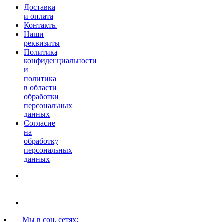
Доставка
и оплата
Контакты
Наши
реквизиты
Политика
конфиденциальности
и
политика
в области
обработки
персональных
данных
Согласие
на
обработку
персональных
данных
г. Петропавловск-
Камчатский, ул Проспект
50 лет Октября дом, 17.
8 (963) 831-05-80
Мы в соц. сетях: