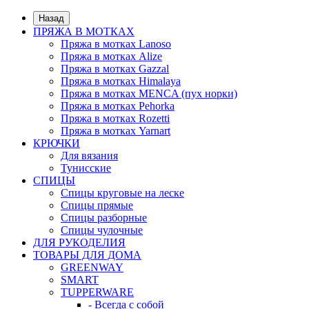
Назад
ПРЯЖА В МОТКАХ
Пряжа в мотках Lanoso
Пряжа в мотках Alize
Пряжа в мотках Gazzal
Пряжа в мотках Himalaya
Пряжа в мотках MENCA (пух норки)
Пряжа в мотках Pehorka
Пряжа в мотках Rozetti
Пряжа в мотках Yarnart
КРЮЧКИ
Для вязания
Тунисские
СПИЦЫ
Спицы круговые на леске
Спицы прямые
Спицы разборные
Спицы чулочные
ДЛЯ РУКОДЕЛИЯ
ТОВАРЫ ДЛЯ ДОМА
GREENWAY
SMART
TUPPERWARE
- Всегда с собой