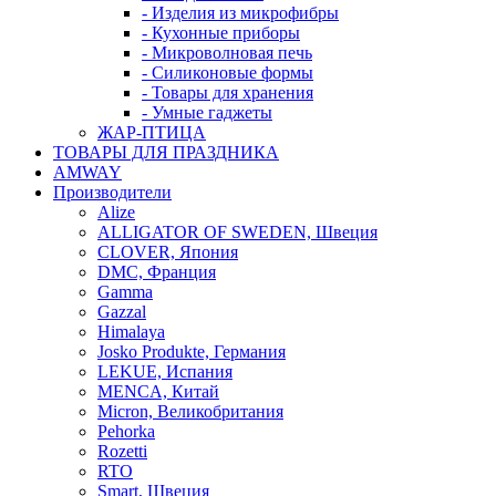
- Изделия из микрофибры
- Кухонные приборы
- Микроволновая печь
- Силиконовые формы
- Товары для хранения
- Умные гаджеты
ЖАР-ПТИЦА
ТОВАРЫ ДЛЯ ПРАЗДНИКА
AMWAY
Производители
Alize
ALLIGATOR OF SWEDEN, Швеция
CLOVER, Япония
DMC, Франция
Gamma
Gazzal
Himalaya
Josko Produkte, Германия
LEKUE, Испания
MENCA, Китай
Micron, Великобритания
Pehorka
Rozetti
RTO
Smart, Швеция