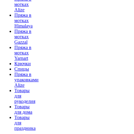
мотках
Alize
Пряжа в
мотках
Himalaya
Пряжа в
мотках
Gazzal
Пряжа в
мотках
Yarnart
Крючки
Спицы
Пряжа в
упаковками
Alize
Товары
для
рукоделия
Товары
для дома
Товары
для
праздника