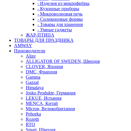
- Изделия из микрофибры
- Кухонные приборы
- Микроволновая печь
- Силиконовые формы
- Товары для хранения
- Умные гаджеты
ЖАР-ПТИЦА
ТОВАРЫ ДЛЯ ПРАЗДНИКА
AMWAY
Производители
Alize
ALLIGATOR OF SWEDEN, Швеция
CLOVER, Япония
DMC, Франция
Gamma
Gazzal
Himalaya
Josko Produkte, Германия
LEKUE, Испания
MENCA, Китай
Micron, Великобритания
Pehorka
Rozetti
RTO
Smart, Швеция