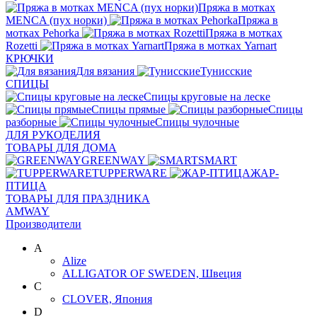
Пряжа в мотках
MENCA (пух норки)
Пряжа в
мотках Pehorka
Пряжа в мотках
Rozetti
Пряжа в мотках Yarnart
КРЮЧКИ
Для вязания
Тунисские
СПИЦЫ
Спицы круговые на леске
Спицы прямые
Спицы
разборные
Спицы чулочные
ДЛЯ РУКОДЕЛИЯ
ТОВАРЫ ДЛЯ ДОМА
GREENWAY
SMART
TUPPERWARE
ЖАР-
ПТИЦА
ТОВАРЫ ДЛЯ ПРАЗДНИКА
AMWAY
Производители
A
Alize
ALLIGATOR OF SWEDEN, Швеция
C
CLOVER, Япония
D