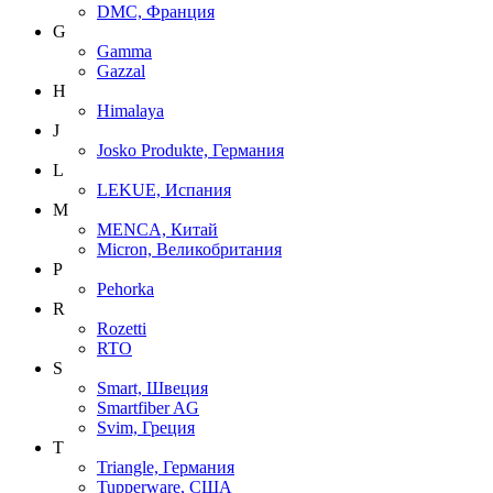
DMC, Франция
G
Gamma
Gazzal
H
Himalaya
J
Josko Produkte, Германия
L
LEKUE, Испания
M
MENCA, Китай
Micron, Великобритания
P
Pehorka
R
Rozetti
RTO
S
Smart, Швеция
Smartfiber AG
Svim, Греция
T
Triangle, Германия
Tupperware, США