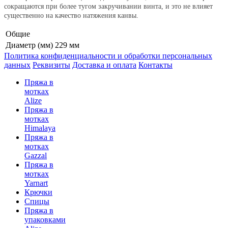
сокращаются при более тугом закручивании винта, и это не влияет
существенно на качество натяжения канвы.
Общие
Диаметр (мм)
229 мм
Политика конфиденциальности и обработки персональных
данных
Реквизиты
Доставка и оплата
Контакты
Пряжа в
мотках
Alize
Пряжа в
мотках
Himalaya
Пряжа в
мотках
Gazzal
Пряжа в
мотках
Yarnart
Крючки
Спицы
Пряжа в
упаковками