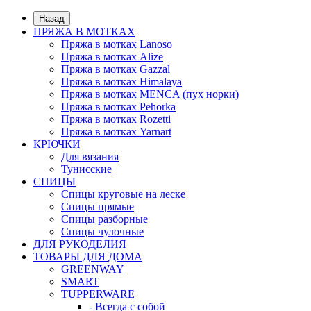
Назад
ПРЯЖА В МОТКАХ
Пряжа в мотках Lanoso
Пряжа в мотках Alize
Пряжа в мотках Gazzal
Пряжа в мотках Himalaya
Пряжа в мотках MENCA (пух норки)
Пряжа в мотках Pehorka
Пряжа в мотках Rozetti
Пряжа в мотках Yarnart
КРЮЧКИ
Для вязания
Тунисские
СПИЦЫ
Спицы круговые на леске
Спицы прямые
Спицы разборные
Спицы чулочные
ДЛЯ РУКОДЕЛИЯ
ТОВАРЫ ДЛЯ ДОМА
GREENWAY
SMART
TUPPERWARE
- Всегда с собой