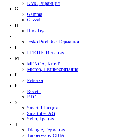
DMC, Франция
G
Gamma
Gazzal
H
Himalaya
J
Josko Produkte, Германия
L
LEKUE, Испания
M
MENCA, Китай
Micron, Великобритания
P
Pehorka
R
Rozetti
RTO
S
Smart, Швеция
Smartfiber AG
Svim, Греция
T
Triangle, Германия
Tupperware, США