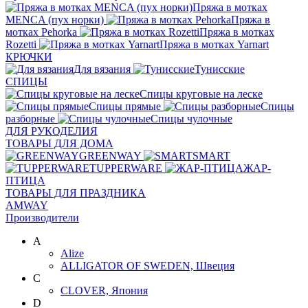
Пряжа в мотках
MENCA (пух норки)
Пряжа в
мотках Pehorka
Пряжа в мотках
Rozetti
Пряжа в мотках Yarnart
КРЮЧКИ
Для вязания
Тунисские
СПИЦЫ
Спицы круговые на леске
Спицы прямые
Спицы
разборные
Спицы чулочные
ДЛЯ РУКОДЕЛИЯ
ТОВАРЫ ДЛЯ ДОМА
GREENWAY
SMART
TUPPERWARE
ЖАР-
ПТИЦА
ТОВАРЫ ДЛЯ ПРАЗДНИКА
AMWAY
Производители
A
Alize
ALLIGATOR OF SWEDEN, Швеция
C
CLOVER, Япония
D