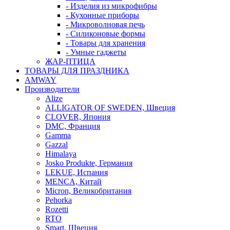
- Изделия из микрофибры
- Кухонные приборы
- Микроволновая печь
- Силиконовые формы
- Товары для хранения
- Умные гаджеты
ЖАР-ПТИЦА
ТОВАРЫ ДЛЯ ПРАЗДНИКА
AMWAY
Производители
Alize
ALLIGATOR OF SWEDEN, Швеция
CLOVER, Япония
DMC, Франция
Gamma
Gazzal
Himalaya
Josko Produkte, Германия
LEKUE, Испания
MENCA, Китай
Micron, Великобритания
Pehorka
Rozetti
RTO
Smart, Швеция