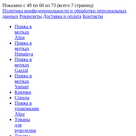
Показано с 49 по 60 из 73 (всего 7 страниц)
Политика конфиденциальности и обработки персональных
данных
Реквизиты
Доставка и оплата
Контакты
Пряжа в
мотках
Alize
Пряжа в
мотках
Himalaya
Пряжа в
мотках
Gazzal
Пряжа в
мотках
Yarnart
Крючки
Спицы
Пряжа в
упаковками
Alize
Товары
для
рукоделия
Товары