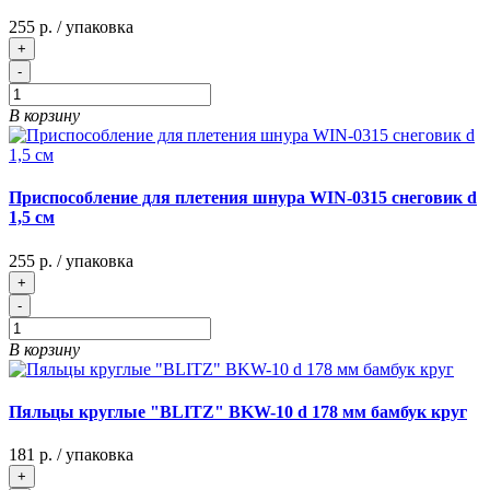
255 р.
/ упаковка
+
-
В корзину
Приспособление для плетения шнура WIN-0315 снеговик d
1,5 см
255 р.
/ упаковка
+
-
В корзину
Пяльцы круглые "BLITZ" BKW-10 d 178 мм бамбук круг
181 р.
/ упаковка
+