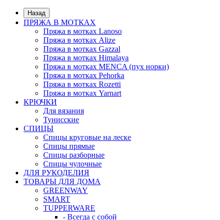
Назад
ПРЯЖА В МОТКАХ
Пряжа в мотках Lanoso
Пряжа в мотках Alize
Пряжа в мотках Gazzal
Пряжа в мотках Himalaya
Пряжа в мотках MENCA (пух норки)
Пряжа в мотках Pehorka
Пряжа в мотках Rozetti
Пряжа в мотках Yarnart
КРЮЧКИ
Для вязания
Тунисские
СПИЦЫ
Спицы круговые на леске
Спицы прямые
Спицы разборные
Спицы чулочные
ДЛЯ РУКОДЕЛИЯ
ТОВАРЫ ДЛЯ ДОМА
GREENWAY
SMART
TUPPERWARE
- Всегда с собой