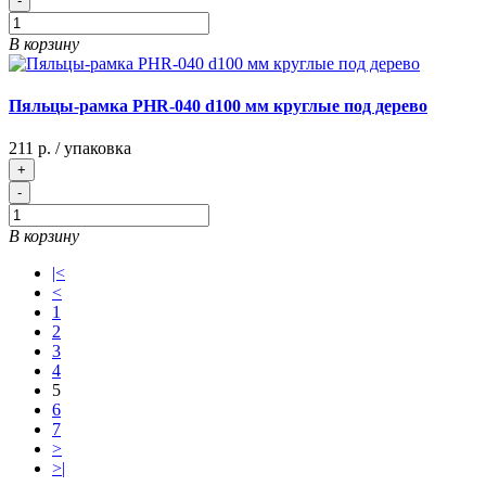
-
В корзину
Пяльцы-рамка PHR-040 d100 мм круглые под дерево
211 р.
/ упаковка
+
-
В корзину
|<
<
1
2
3
4
5
6
7
>
>|